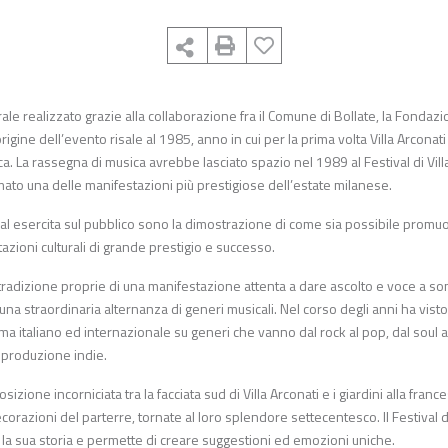
turale realizzato grazie alla collaborazione fra il Comune di Bollate, la Fondaz
rigine dell’evento risale al 1985, anno in cui per la prima volta Villa Arconat
ca. La rassegna di musica avrebbe lasciato spazio nel 1989 al Festival di Vill
fermato una delle manifestazioni più prestigiose dell’estate milanese.
stival esercita sul pubblico sono la dimostrazione di come sia possibile prom
azioni culturali di grande prestigio e successo.
e tradizione proprie di una manifestazione attenta a dare ascolto e voce a so
a straordinaria alternanza di generi musicali. Nel corso degli anni ha visto
orama italiano ed internazionale su generi che vanno dal rock al pop, dal soul a
a produzione indie.
izione incorniciata tra la facciata sud di Villa Arconati e i giardini alla franc
 decorazioni del parterre, tornate al loro splendore settecentesco. Il Festival 
on la sua storia e permette di creare suggestioni ed emozioni uniche.