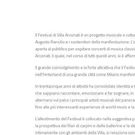
Il Festival di Villa Arconati è un progetto musicale e cul
Augusto Rancilio e i sostenitori della manifestazione. L’o
aperta al pubblico per ospitare concerti di musica classi
Arconati, il quale, nel corso di tutti questi anni, si è af
Il grande coinvolgimento e la forte attrattiva che il Fe
nell’hinterland di una grande città come Milano manifest
In trentacinque anni di attività ha consolidato identità 
che sappiano raccontare, emozionare e far sognare, in un
alternarsi sul palco i principali artisti musicali del pan
fino alle più interessanti esperienze di world music e l
L’allestimento del Festival è collocato nella suggestiva pos
la prospettiva dei filari di carpini e delle ballerine e le
intimamente con gli ambienti della Villa, si relaziona c