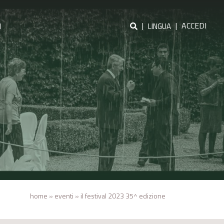
|
|
ACCEDI
I
LINGUA
home
»
eventi
»
il festival 2023 35^ edizione