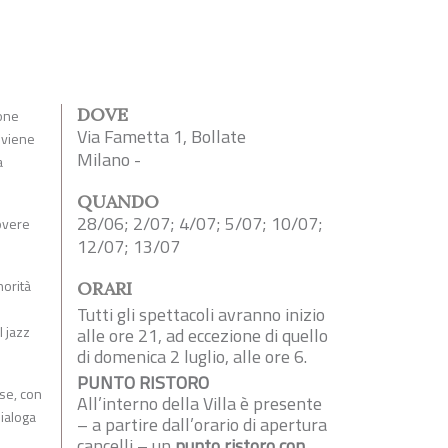
DOVE
ione
Via Fametta 1, Bollate
i viene
Milano -
a
QUANDO
28/06; 2/07; 4/07; 5/07; 10/07;
uovere
12/07; 13/07
norità
ORARI
Tutti gli spettacoli avranno inizio
l jazz
alle ore 21, ad eccezione di quello
di domenica 2 luglio, alle ore 6.
PUNTO RISTORO
ese, con
All’interno della Villa è presente
dialoga
– a partire dall’orario di apertura
cancelli – un
punto ristoro con