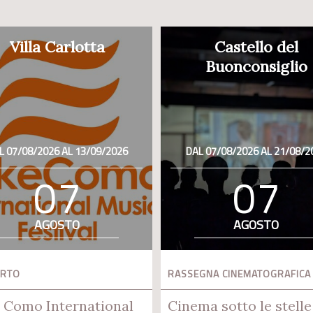
Villa Carlotta
Castello del
Buonconsiglio
L 07/08/2026 AL 13/09/2026
DAL 07/08/2026 AL 21/08/2
07
07
AGOSTO
AGOSTO
ERTO
RASSEGNA CINEMATOGRAFICA
 Como International
Cinema sotto le stelle