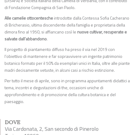
(DISAFA) e Società Italiana della Camelia di Verbania, con il contributo
di Fondazione Compagnia di San Paolo.
Alle camelie ottocentesche
introdotte dalla Contessa Sofia Cacherano
di Bricherasio, ultima discendente della famiglia e proprietaria della
dimora fino al 1950, si affiancano così le
nuove cultivar, recuperate e
salvate dall’abbandono
.
Il progetto di piantamento diffuso ha preso il via nel 2019 con
l’obiettivo di mantenere e far sopravvivere un ingente patrimonio
botanico formato per il 50% da esemplari unici in Italia, oltre alle piante
madri decisamente vetuste, in alcuni casi a rischio estinzione.
Per tutto il mese di aprile, sono in programma appuntamenti didattici a
tema, incontri e degustazioni di the, occasioni uniche di
approfondimento e di promozione della cultura botanica e del
paesaggio.
DOVE
Via Cardonata, 2, San secondo di Pinerolo