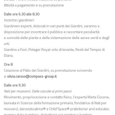
Attività a pagamento e su prenotazione
Dalle ore 6.30 alle 8.30
Incontra i giardinieri
Giardinieri esperti, dislocati in vari punti dei Giardini, saranno a
disposizione per incontrare il pubblico e raccontare peculiarità
e curiosità delle piante e della sistemazione delle aeree verdi e degli
orti.
Giardino a Fiori, Potager Royal: orto di levante, Resti del Tempio di
Diana.
Ore 8
Colazione al Patio dei Giardini, su prenotazione scrivendo
a:
silvia.caruso@compass-group.it
.
Dalle ore 9.30
Nati per muoverci. Dalle coccole ai primi passi
Movimento, propriocezione e contatto fisico, l’esperta Marta Ciccone,
laureata in Scienze della formazione primaria, fondatrice di Nati per
muoverci, danzeducatrice® e Child’Space® pratictioner and educator,
mamma di tre bambine, dialogherà con genitori e bambini