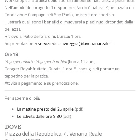
Workshop sulla pratica dello sport in ambiente naturale… a piedi nudi.
Nell’ambito del progetto “Lo Sport nei Parchi è naturale”, finanziato da
Fondazione Compagnia di San Paolo, un istruttore sportivo
illustrerà quali sono i benefici di muoversi a piedi nudi circondati dalla
bellezza.
Ritrovo al Patio dei Giardini. Durata: 1 ora.
Su prenotazione:
servizieducativireggia@lavenariareale.it
Ore 18
Yoga per adulti
e
Yoga per bambini
(fino a 11 anni)
Potager Royal: frutteto. Durata: 1 ora. Si consiglia di portare un
tappetino per la pratica.
Attività a pagamento e su prenotazione.
Per saperne di più:
La mattina presto del 25 aprile
(pdf)
Le attività dalle ore 9.30
(pdf)
DOVE
Piazza della Repubblica, 4, Venaria Reale