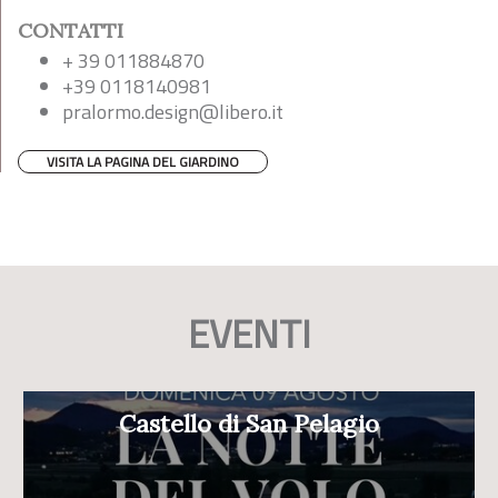
CONTATTI
+ 39 011884870
+39 0118140981
pralormo.design@libero.it
VISITA LA PAGINA DEL GIARDINO
EVENTI
Castello di San Pelagio