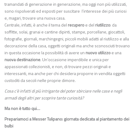
tramandati di generazione in generazione
,
ma oggi non più utilizzati,
sono rispolverati ed esposti per su
scitare
l’interesse dei più curiosi
e, magari, trovare una nuova casa.
Centrale
, infatti,
è
anche
il tema del
recupero
e del
riutilizzo
:
da
soffitte, solai
, granai
e cantine
dipinti, stampe,
porcellane, giocattoli,
fotografie, giornali, marchingegni, piccoli mobili adatti al riutilizzo e alla
decorazione della casa
,
oggetti
originali
ma anche sconosciuti
trovano
in questa occasione la possibilità di
avere
un
nuovo utilizzo
e una
nuova
destinazione
.
Un’occasione imperdibile e unica per
appassionati collezionisti, e non, di trovare
pezzi originali e
interessanti
, ma anche
per chi desidera
proporre in vendita
oggetti
custoditi da secoli nelle
proprie
dimore.
Cosa c’è infatti
di più intrigante d
el
poter
sbirciare
nelle case e negli
armadi degli altri per
scoprire
tante curiosità
?
Ma non è tutto qui…
Prepariamoci a Messer Tulipano: giornata dedicata al piantamento dei
bulbi