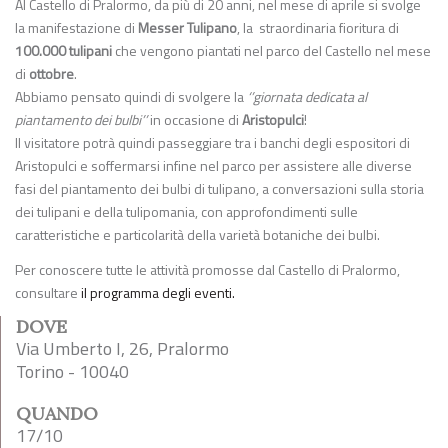
Al Castello di Pralormo, da più di 20 anni, nel mese di aprile si svolge
la manifestazione di
Messer Tulipano
, la straordinaria fioritura di
100.000 tulipani
che vengono piantati nel parco del Castello nel mese
di
ottobre
.
Abbiamo pensato quindi di svolgere la
‘’giornata dedicata al
piantamento dei bulbi’’
in occasione di
Aristopulci
!
Il visitatore potrà quindi passeggiare tra i banchi degli espositori di
Aristopulci e soffermarsi infine nel parco per assistere alle diverse
fasi del piantamento dei bulbi di tulipano, a conversazioni sulla storia
dei tulipani e della tulipomania, con approfondimenti sulle
caratteristiche e particolarità della varietà botaniche dei bulbi.
Per conoscere tutte le attività promosse dal Castello di Pralormo,
consultare
il programma degli eventi.
DOVE
Via Umberto I, 26, Pralormo
Torino - 10040
QUANDO
17/10