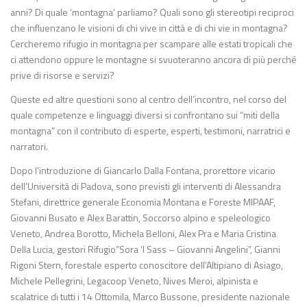
anni? Di quale ‘montagna’ parliamo? Quali sono gli stereotipi reciproci
che influenzano le visioni di chi vive in città e di chi vie in montagna?
Cercheremo rifugio in montagna per scampare alle estati tropicali che
ci attendono oppure le montagne si svuoteranno ancora di più perché
prive di risorse e servizi?
Queste ed altre questioni sono al centro dell’incontro, nel corso del
quale competenze e linguaggi diversi si confrontano sui “miti della
montagna” con il contributo di esperte, esperti, testimoni, narratrici e
narratori.
Dopo l’introduzione di Giancarlo Dalla Fontana, prorettore vicario
dell’Università di Padova, sono previsti gli interventi di Alessandra
Stefani, direttrice generale Economia Montana e Foreste MIPAAF,
Giovanni Busato e Alex Barattin, Soccorso alpino e speleologico
Veneto, Andrea Borotto, Michela Belloni, Alex Pra e Maria Cristina
Della Lucia, gestori Rifugio”Sora ‘l Sass – Giovanni Angelini”, Gianni
Rigoni Stern, forestale esperto conoscitore dell’Altipiano di Asiago,
Michele Pellegrini, Legacoop Veneto, Nives Meroi, alpinista e
scalatrice di tutti i 14 Ottomila, Marco Bussone, presidente nazionale