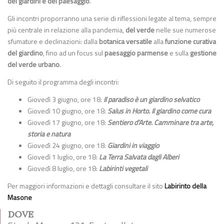
dei giardini e del paesaggio
.
Gli incontri proporranno una serie di riflessioni legate al tema, sempre
più centrale in relazione alla pandemia,
del verde
nelle sue numerose
sfumature e declinazioni: dalla
botanica versatile
alla
funzione curativa
del giardino
, fino ad un focus sul
paesaggio parmense
e sulla
gestione
del verde urbano
.
Di seguito il programma degli incontri:
Giovedì 3 giugno, ore 18:
Il paradiso è un giardino selvatico
Giovedì 10 giugno, ore 18:
Salus in Horto. Il giardino come cura
Giovedì 17 giugno, ore 18:
Sentiero d’Arte. Camminare tra arte,
storia e natura
Giovedì 24 giugno, ore 18:
Giardini in viaggio
Giovedì 1 luglio, ore 18:
La Terra Salvata dagli Alberi
Giovedì 8 luglio, ore 18:
Labirinti vegetali
Per maggiori informazioni e dettagli consultare il sito
Labirinto della
Masone
DOVE