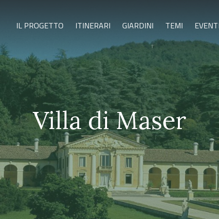
IL PROGETTO
ITINERARI
GIARDINI
TEMI
EVENT
Villa di Maser