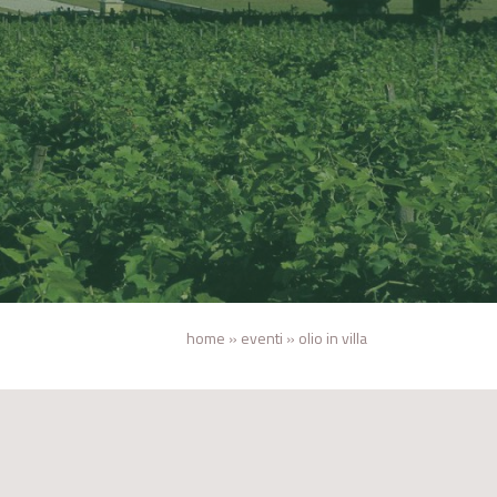
home
»
eventi
»
olio in villa