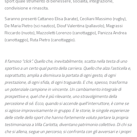
sport quale strumento di benessere, socialità, integrazione,
condivisione e rinascita.
Saranno presenti Cattaneo Elisa (karate), Ceciliani Massimo (rugby),
De Maria Pietro (sci nautico), Diouf Valentina (pallavolo), Magrassi
Riccardo (nuoto), Mazzoletti Lorenzo (canottaggio), Panizza Andrea
(canottaggio), Ruta Pietro (canottaggio).
Il famoso “click”. Quello che, inevitabilmente, scatta nella testa di uno
sportivo a un certo qual punto della carriera. Quello che alza l’asticella e,
soprattutto, amplia a dismisura la portata di ogni gesto, di ogni
prestazione, di ogni sfida, di ogni traguardo. E che, spesso, trasforma
un potenziale campione in vincente. Un cambiamento integrale di
prospettive e, quel che è più rilevante, uno stravolgimento della
percezione di sé. Ecco, quando si accende quell’interruttore, è come se
si agisse improvvisamente in gruppo. E le storie, le singole esperienze
delle stelle dello sport che hanno fortemente voluto portare la propria
testimonianza a Villa Carlotta, diventano patrimonio collettivo. Di chi sa
che si allena, segue un percorso, si confronta con gli avversari e i propri