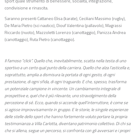
sport quale strumento di benessere, socialità, integrazione,
condivisione e rinascita.
Saranno presenti Cattaneo Elisa (karate), Ceciliani Massimo (rugby),
De Maria Pietro (sci nautico), Diouf Valentina (pallavolo), Magrassi
Riccardo (nuoto), Mazzoletti Lorenzo (canottaggio), Panizza Andrea
(canottaggio), Ruta Pietro (canottaggio).
Il famoso “click”. Quello che, inevitabilmente, scatta nella testa di uno
sportivo a un certo qual punto della carriera. Quello che alza l’asticella e,
soprattutto, amplia a dismisura la portata di ogni gesto, di ogni
prestazione, di ogni sfida, di ogni traguardo. E che, spesso, trasforma
un potenziale campione in vincente. Un cambiamento integrale di
prospettive e, quel che è più rilevante, uno stravolgimento della
percezione di sé. Ecco, quando si accende quell’interruttore, è come se
si agisse improvvisamente in gruppo. E le storie, le singole esperienze
delle stelle dello sport che hanno fortemente voluto portare la propria
testimonianza a Villa Carlotta, diventano patrimonio collettivo. Di chi sa
che si allena, segue un percorso, si confronta con gli avversari e i propri