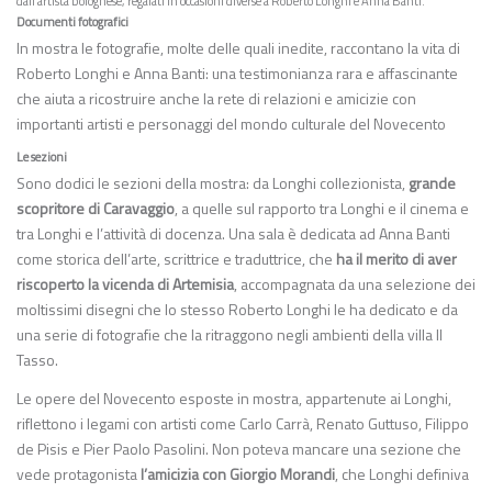
dall’artista bolognese, regalati in occasioni diverse a Roberto Longhi e Anna Banti.
Documenti fotografici
In mostra le fotografie, molte delle quali inedite, raccontano la vita di
Roberto Longhi e Anna Banti: una testimonianza rara e affascinante
che aiuta a ricostruire anche la rete di relazioni e amicizie con
importanti artisti e personaggi del mondo culturale del Novecento
Le sezioni
Sono dodici le sezioni della mostra: da Longhi collezionista,
grande
scopritore di Caravaggio
, a quelle sul rapporto tra Longhi e il cinema e
tra Longhi e l’attività di docenza. Una sala è dedicata ad Anna Banti
come storica dell’arte, scrittrice e traduttrice, che
ha il merito di aver
riscoperto la vicenda di Artemisia
, accompagnata da una selezione dei
moltissimi disegni che lo stesso Roberto Longhi le ha dedicato e da
una serie di fotografie che la ritraggono negli ambienti della villa Il
Tasso.
Le opere del Novecento esposte in mostra, appartenute ai Longhi,
riflettono i legami con artisti come Carlo Carrà, Renato Guttuso, Filippo
de Pisis e Pier Paolo Pasolini. Non poteva mancare una sezione che
vede protagonista
l’amicizia con Giorgio Morandi
, che Longhi definiva