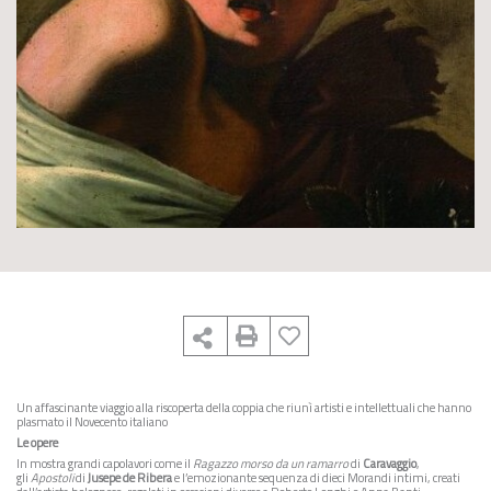
Un affascinante viaggio alla riscoperta della coppia che riunì artisti e intellettuali che hanno
plasmato il Novecento italiano
Le opere
In mostra grandi capolavori come il
Ragazzo morso da un ramarro
di
Caravaggio
,
gli
Apostoli
di
Jusepe de Ribera
e l’emozionante sequenza di dieci Morandi intimi, creati