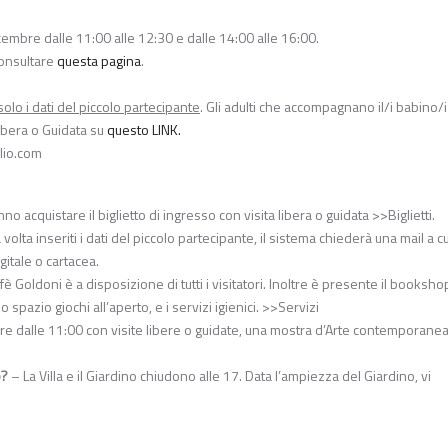
mbre dalle 11:00 alle 12:30 e dalle 14:00 alle 16:00.
consultare
questa pagina
.
olo i dati del piccolo partecipante
. Gli adulti che accompagnano il/i babino/i
Libera o Guidata su
questo LINK
.
lio.com
 acquistare il biglietto di ingresso con visita libera o guidata >>Biglietti.
 volta inseriti i dati del piccolo partecipante, il sistema chiederà una mail a cu
gitale o cartacea.
affè Goldoni è a disposizione di tutti i visitatori. Inoltre è presente il booksh
o spazio giochi all’aperto, e i servizi igienici. >>Servizi
pre dalle 11:00 con visite libere o guidate, una mostra d’Arte contemporane
o?
– La Villa e il Giardino chiudono alle 17. Data l’ampiezza del Giardino, vi