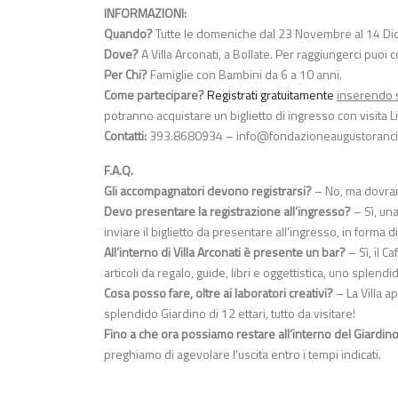
INFORMAZIONI:
Quando?
Tutte le domeniche dal 23 Novembre al 14 Dice
Dove?
A Villa Arconati, a Bollate. Per raggiungerci puoi 
Per Chi?
Famiglie con Bambini da 6 a 10 anni.
Come partecipare?
Registrati gratuitamente
inserendo s
potranno acquistare un biglietto di ingresso con visita 
Contatti:
393.8680934 –
info@fondazioneaugustoranci
F.A.Q.
Gli accompagnatori devono registrarsi?
– No, ma dovranno
Devo presentare la registrazione all’ingresso?
– Sì, una
inviare il biglietto da presentare all’ingresso, in forma di
All’interno di Villa Arconati è presente un bar?
– Sì, il C
articoli da regalo, guide, libri e oggettistica, uno splendid
Cosa posso fare, oltre ai laboratori creativi?
– La Villa a
splendido Giardino di 12 ettari, tutto da visitare!
Fino a che ora possiamo restare all’interno del Giardin
preghiamo di agevolare l’uscita entro i tempi indicati.