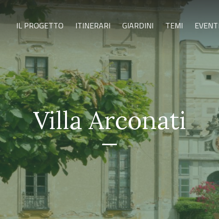
IL PROGETTO
ITINERARI
GIARDINI
TEMI
EVENT
Villa Arconati