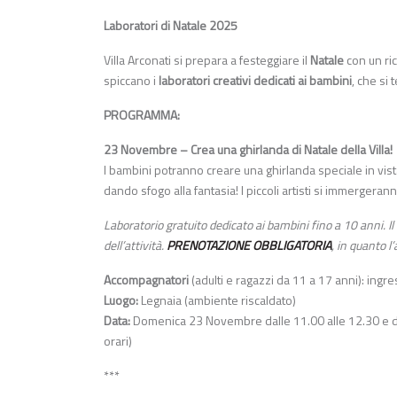
Laboratori di Natale 2025
Villa Arconati si prepara a festeggiare il
Natale
con un ric
spiccano i
laboratori creativi dedicati ai bambini
, che si
PROGRAMMA:
23 Novembre – Crea una ghirlanda di Natale della Villa!
I bambini potranno creare una ghirlanda speciale in vista
dando sfogo alla fantasia! I piccoli artisti si immergeran
Laboratorio gratuito dedicato ai bambini fino a 10 anni
dell’attività.
PRENOTAZ
IONE OBBLIGATORIA
, in quanto l
Accompagnatori
(adulti e ragazzi da 11 a 17 anni): ing
Luogo:
Legnaia (ambiente riscaldato)
Data:
Domenica 23 Novembre dalle 11.00 alle 12.30 e dall
orari)
***