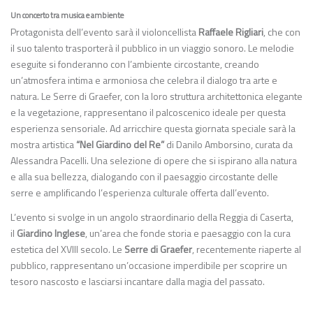
Un concerto tra musica e ambiente
Protagonista dell’evento sarà il violoncellista
Raffaele Rigliari
, che con
il suo talento trasporterà il pubblico in un viaggio sonoro. Le melodie
eseguite si fonderanno con l’ambiente circostante, creando
un’atmosfera intima e armoniosa che celebra il dialogo tra arte e
natura. Le Serre di Graefer, con la loro struttura architettonica elegante
e la vegetazione, rappresentano il palcoscenico ideale per questa
esperienza sensoriale. Ad arricchire questa giornata speciale sarà la
mostra artistica
“Nel Giardino del Re”
di Danilo Amborsino, curata da
Alessandra Pacelli. Una selezione di opere che si ispirano alla natura
e alla sua bellezza, dialogando con il paesaggio circostante delle
serre e amplificando l’esperienza culturale offerta dall’evento.
L’evento si svolge in un angolo straordinario della Reggia di Caserta,
il
Giardino Inglese
, un’area che fonde storia e paesaggio con la cura
estetica del XVIII secolo. Le
Serre di Graefer
, recentemente riaperte al
pubblico, rappresentano un’occasione imperdibile per scoprire un
tesoro nascosto e lasciarsi incantare dalla magia del passato.