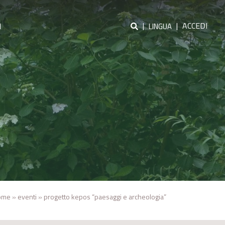
|
|
ACCEDI
I
LINGUA
ome
»
eventi
»
progetto kepos “paesaggi e archeologia”