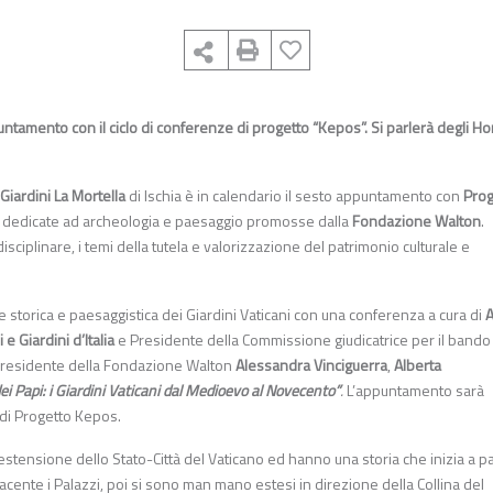
ntamento con il ciclo di conferenze di progetto “Kepos”. Si parlerà degli Hor
Giardini La Mortella
di Ischia è in calendario il sesto appuntamento con
Prog
 dedicate ad archeologia e paesaggio promosse dalla
Fondazione Walton
.
isciplinare, i temi della tutela e valorizzazione del patrimonio culturale e
e storica e paesaggistica dei Giardini Vaticani con una conferenza a cura di
A
e Giardini d’Italia
e Presidente della Commissione giudicatrice per il band
la presidente della Fondazione Walton
Alessandra Vinciguerra
,
Alberta
dei Papi: i Giardini Vaticani dal Medioevo al Novecento”
.
L’appuntamento sarà
o di Progetto Kepos.
i estensione dello Stato-Città del Vaticano ed hanno una storia che inizia a pa
diacente i Palazzi, poi si sono man mano estesi in direzione della Collina del