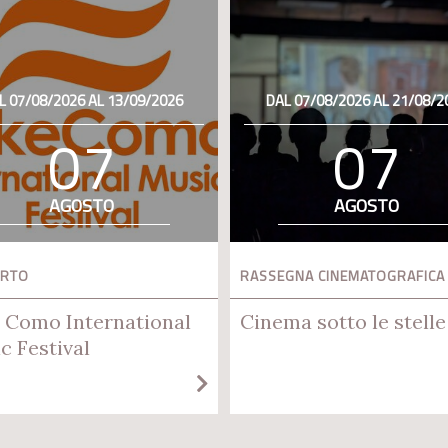
L 07/08/2026 AL 13/09/2026
DAL 07/08/2026 AL 21/08/2
07
07
AGOSTO
AGOSTO
ERTO
RASSEGNA CINEMATOGRAFICA
 Como International
Cinema sotto le stelle
c Festival