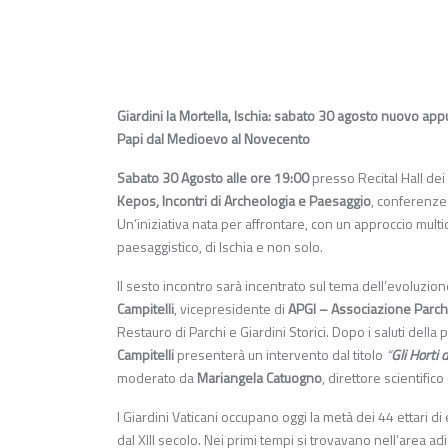
Giardini la Mortella, Ischia: sabato 30 agosto nuovo appu
Papi dal Medioevo al Novecento
Sabato 30 Agosto alle ore 19:00
presso Recital Hall dei
Kepos, Incontri di Archeologia e Paesaggio
, conferenze
Un’iniziativa nata per affrontare, con un approccio multid
paesaggistico, di Ischia e non solo.
Il sesto incontro sarà incentrato sul tema dell’evoluzion
Campitelli
, vicepresidente di
APGI – Associazione Parchi 
Restauro di Parchi e Giardini Storici. Dopo i saluti del
Campitelli
presenterà un intervento dal titolo
“
Gli Horti 
moderato da
Mariangela Catuogno
, direttore scientific
I Giardini Vaticani occupano oggi la metà dei 44 ettari d
dal XIII secolo. Nei primi tempi si trovavano nell’area a