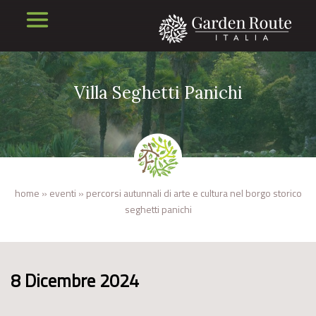
Villa Seghetti Panichi
home
»
eventi
»
percorsi autunnali di arte e cultura nel borgo storico
seghetti panichi
8 Dicembre 2024