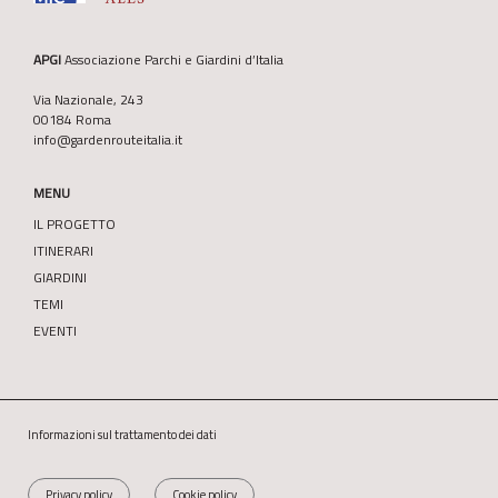
APGI
Associazione Parchi e Giardini d’Italia
Via Nazionale, 243
00184 Roma
info@gardenrouteitalia.it
MENU
IL PROGETTO
ITINERARI
GIARDINI
TEMI
EVENTI
Informazioni sul trattamento dei dati
Privacy policy
Cookie policy