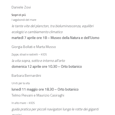
Daniele Zovi
Scopri di più
I vagabondi del mare
le tante vite del plancton, tra bioluminescenza, equilibri
ecologici e cambiamento climatico
martedì 7 aprile ore 18 – Museo della Natura e dell’Uomo
Giorgia Bollati e Marta Musso
Zappe, stivali e rastrelli – KIDS
la vita sopra, sotto e intorno all’orto
domenica 12 aprile ore 10.30 – Orto botanico
Barbara Bernardini
Uniti per la vita
lunedì 11 maggio ore 18.30 – Orto botanico
Telmo Pievani e Maurizio Casiraghi
In alto mare – KIDS
guida pratica per piccoli navigatori lungo le rotte dei giganti
marini