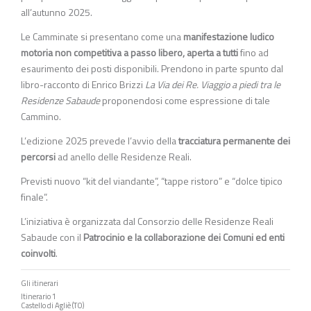
all’autunno 2025.
Le Camminate si presentano come una
manifestazione ludico
motoria non competitiva a passo libero, aperta a tutti
fino ad
esaurimento dei posti disponibili. Prendono in parte spunto dal
libro-racconto di Enrico Brizzi
La Via dei Re. Viaggio a piedi tra le
Residenze Sabaude
proponendosi come espressione di tale
Cammino.
L’edizione 2025 prevede l’avvio della
tracciatura permanente dei
percorsi
ad anello delle Residenze Reali.
Previsti nuovo “kit del viandante”, “tappe ristoro” e “dolce tipico
finale”.
L’iniziativa è organizzata dal Consorzio delle Residenze Reali
Sabaude con il
Patrocinio e la collaborazione dei Comuni ed enti
coinvolti
.
Gli itinerari
Itinerario 1
Castello di Agliè (TO)