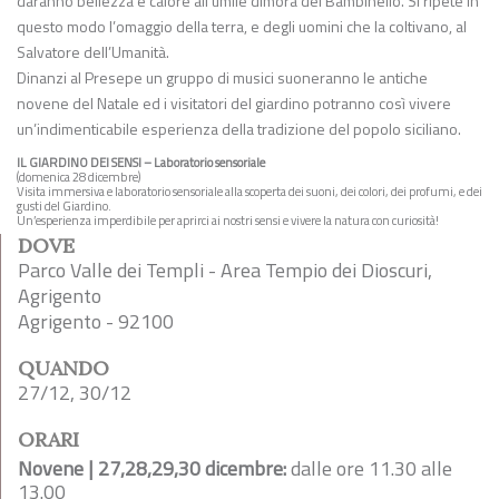
daranno bellezza e calore all’umile dimora del Bambinello. Si ripete in
questo modo l’omaggio della terra, e degli uomini che la coltivano, al
Salvatore dell’Umanità.
Dinanzi al Presepe un gruppo di musici suoneranno le antiche
novene del Natale ed i visitatori del giardino potranno così vivere
un’indimenticabile esperienza della tradizione del popolo siciliano.
IL GIARDINO DEI SENSI – Laboratorio sensoriale
(domenica 28 dicembre)
Visita immersiva e laboratorio sensoriale alla scoperta dei suoni, dei colori, dei profumi, e dei
gusti del Giardino.
Un’esperienza imperdibile per aprirci ai nostri sensi e vivere la natura con curiosità!
DOVE
Parco Valle dei Templi - Area Tempio dei Dioscuri,
Agrigento
Agrigento - 92100
QUANDO
27/12, 30/12
ORARI
Novene | 27,28,29,30 dicembre:
dalle ore 11.30 alle
13.00