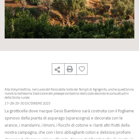
Alla Kolymbethra, nel cuore del Parco della Valle dei Templi di Agrigento, anche quest’anno
rivivrà la bellissima tradizione del presepe contadino realizzato secondo le consuetudini
della Sicilia rurale.
27-28-29-30 DICEMBRE 2025
La grotticella dove nacque Gesù Bambino sarà costruita con il fogliame
spinoso della pianta di asparago (sparacogna) e decorata con le
arance, i mandarini, i limoni, i fiocchi di cotone e i tanti altri frutti della
nostra campagna, che con i loro abbaglianti colori e deliziosi profumi