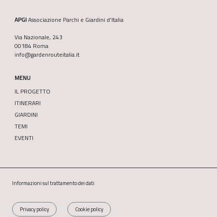
APGI
Associazione Parchi e Giardini d’Italia
Via Nazionale, 243
00184 Roma
info@gardenrouteitalia.it
MENU
IL PROGETTO
ITINERARI
GIARDINI
TEMI
EVENTI
Informazioni sul trattamento dei dati
Privacy policy
Cookie policy