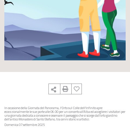
In occasione della Giornata del Panorama, l’Orto sul Colle dell’Infinito apre
eccezzionalmente le sue porte alle 06.00 per un concerto all’Alba ed accogliere i visitatori per
una giornata dedicata a conoscere e osservare il paesaggio che si scorge dall’orto giardino
dell’antico Monastero di Santo Stefano, tra cenni storici e artistici.
Domenica 07 settembre 2025