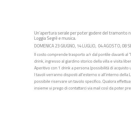
Un’apertura serale per poter godere del tramonto nel
Loggia Segrè e musica.
DOMENICA 23 GIUGNO, 14 LUGLIO, 04 AGOSTO, 08
Il costo comprende trasporto a/r dal pontile davanti al
drink, ingresso al giardino storico della villa e visita l
Aperitivo con 1 drink a persona (possibilità di acquisto u
I tavoli verranno disposti all’esterno o all’interno del
possibile riservare un tavolo specifico. Qualora effett
insieme vi prego di contattarci via mail così da poter p