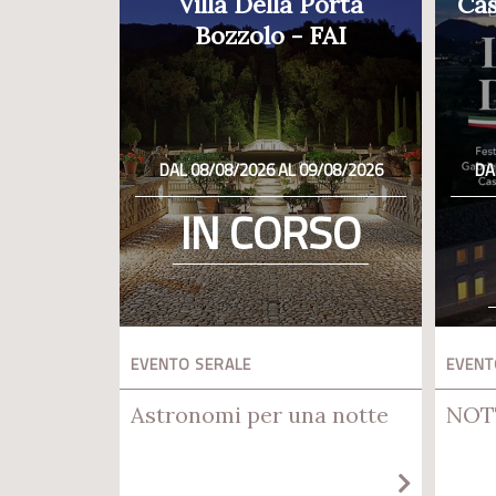
Villa Della Porta
Cas
Bozzolo - FAI
DAL 08/08/2026 AL 09/08/2026
DA
IN CORSO
EVENTO SERALE
EVENT
Astronomi per una notte
NOT