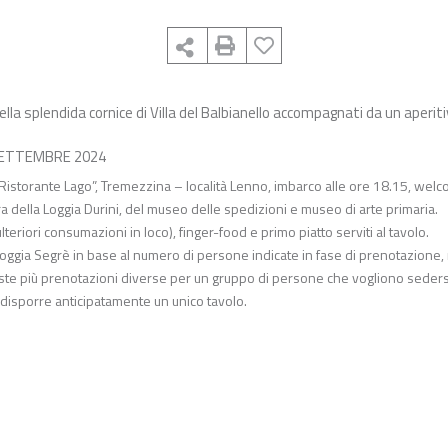
la splendida cornice di Villa del Balbianello accompagnati da un aperiti
 SETTEMBRE 2024
 “Ristorante Lago”, Tremezzina – località Lenno, imbarco alle ore 18.15, wel
ibera della Loggia Durini, del museo delle spedizioni e museo di arte primaria.
lteriori consumazioni in loco), finger-food e primo piatto serviti al tavolo.
la Loggia Segrè in base al numero di persone indicate in fase di prenotazione,
uaste più prenotazioni diverse per un gruppo di persone che vogliono seders
redisporre anticipatamente un unico tavolo.