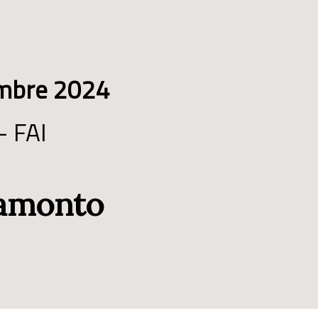
embre 2024
– FAI
ramonto