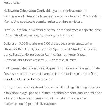
Fest d’Italia.
Halloween Celebration Carnival:
la grande celebrazione del
trentunnale all’interno della magnifica e onirica tenuta di Villa Reale di
Marlia.
Uno spettacolo tra mito, culture, ombre e mistero.
Oltre 25 location in 16 ettari di parco, 7 aree spettacolo coperte, oltre
450 artisti, oltre ogni sogno, oltre ogni altra notte.
Dalle ore 17.00 fino alle ore 2.00
si susseguiranno spettacoli e
attrazioni. Kids Event, Circus Show, Spettacoli di Strada, Fire Show,
Dance Parade, Horror Space, Carnival Games, Freak Show,
Rievocazioni, Street Art, oltre 20 Concerti e DJ Party.
Halloween Celebration Carnival apre il suo cuore anche al mondo dei
Cosplayer con i due grandi eventi all’interno delle scuderie: la
Black
Parade
e il
Gran Ballo di Mercoledì
.
Una grande varietà di
street food
di qualità e di ogni tipologia con cibi
e bevande d’ogni paese e cultura, saranno presenti pub, cocktails bar
e birrifici artigianali provenienti da tutta Italia, oltre al mercato
esoterico con 40 punti di divinazione.