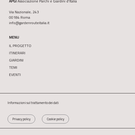
APGI
Associazione Parchi e Giardini d’Italia
Via Nazionale, 243
00184 Roma
info@gardenrouteitalia.it
MENU
IL PROGETTO
ITINERARI
GIARDINI
TEMI
EVENTI
Informazioni sul trattamento dei dati
Privacy policy
Cookie policy