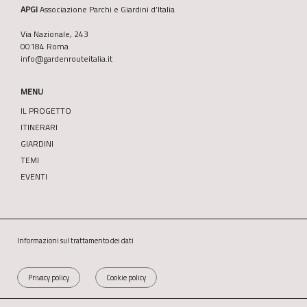
APGI
Associazione Parchi e Giardini d’Italia
Via Nazionale, 243
00184 Roma
info@gardenrouteitalia.it
MENU
IL PROGETTO
ITINERARI
GIARDINI
TEMI
EVENTI
Informazioni sul trattamento dei dati
Privacy policy
Cookie policy