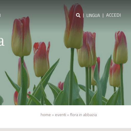
|
|
ACCEDI
I
LINGUA
a
home
»
eventi
»
flora in abbazia