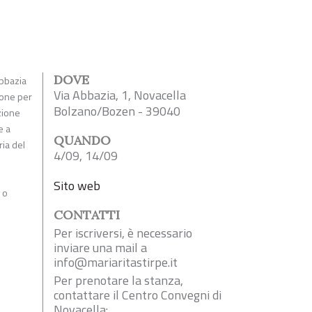
DOVE
Abbazia
Via Abbazia, 1, Novacella
ione per
Bolzano/Bozen - 39040
azione
e a
QUANDO
ria del
4/09, 14/09
o
Sito web
 o
CONTATTI
Per iscriversi, è necessario
inviare una mail a
info@mariaritastirpe.it
Per prenotare la stanza,
contattare il Centro Convegni di
Novacella: