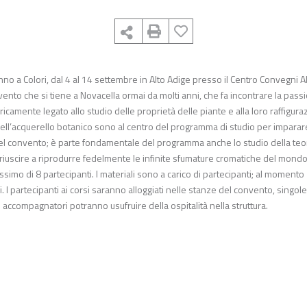
nno a Colori, dal 4 al 14 settembre in Alto Adige presso il Centro Convegni 
ento che si tiene a Novacella ormai da molti anni, che fa incontrare la pass
ricamente legato allo studio delle proprietà delle piante e alla loro raffigur
a dell’acquerello botanico sono al centro del programma di studio per imparar
rio del convento; è parte fondamentale del programma anche lo studio della teo
 riuscire a riprodurre fedelmente le infinite sfumature cromatiche del mond
ssimo di 8 partecipanti. I materiali sono a carico di partecipanti; al momento
i. I partecipanti ai corsi saranno alloggiati nelle stanze del convento, singole
i accompagnatori potranno usufruire della ospitalità nella struttura.