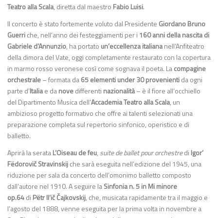
Teatro alla Scala
, diretta dal maestro
Fabio Luisi
.
Il concerto è stato fortemente voluto dal Presidente
Giordano Bruno
Guerri
che, nell’anno dei festeggiamenti per i
160 anni della nascita di
Gabriele d’Annunzio
, ha portato
un’eccellenza italiana
nell’Anfiteatro
della dimora del Vate, oggi completamente restaurato con la copertura
in marmo rosso veronese così come sognava il poeta. La
compagine
orchestrale
– formata da
65 elementi under 30 provenienti
da ogni
parte d’
Italia
e da
nove
differenti
nazionalità
– è il fiore all’occhiello
del Dipartimento Musica dell’
Accademia Teatro alla Scala
, un
ambizioso progetto formativo che offre ai talenti selezionati una
preparazione completa sul repertorio sinfonico, operistico e di
balletto.
Aprirà la serata
L’Oiseau de feu
,
suite de ballet
pour orchestre
di
Igor’
Fëdorovič Stravinskij
che sarà eseguita nell’edizione del 1945, una
riduzione per sala da concerto dell’omonimo balletto composto
dall’autore nel 1910. A seguire la
Sinfonia n. 5
in Mi minore
op.64
di
Pëtr Il’ič Čajkovskij
, che, musicata rapidamente tra il maggio e
l’agosto del 1888, venne eseguita per la prima volta in novembre a