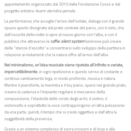
appuntamento organizzato dal 2010 dalla Fondazione Cosso e dal
progetto artistico
Avant-dernière pensée
.
La
performance
, che accoglie l’arrivo dell’estate, dialoga con il grande
spazio aperto disegnato dal prato centrale del parco, con il cielo, che
dall’oscurità della notte si apre al nuovo giorno con l’alba, e con il
pubblico che attraverso le
cuffie
silent system
luminose può creare
delle “stanze d’ascolto” e concentrarsi sullo sviluppo della partitura in
relazione ai mutamenti che la natura offre all’arrivo dell’alba.
Nel minimalismo, un’idea musicale viene ripetuta all’infinito e variata,
impercettibilmente
, in ogni ripetizione e questo senso di costante e
continuo cambiamento lega, in modo profondo, musica e natura.
Mentre il pianoforte, la marimba e il toy piano, sparsi nel grande prato,
creano la cadenza e l’impianto regolare e meccanico della
composizione, l’elasticità delle corde degli archi, il violino, il
violoncello e soprattutto la voce contrappongono un’altra pulsazione:
da una parte, quindi, il tempo che si crede oggettivo e dall’altra la
soggettività della presenza.
Grazie a un sistema complesso di sovra incisioni e di loop e alla