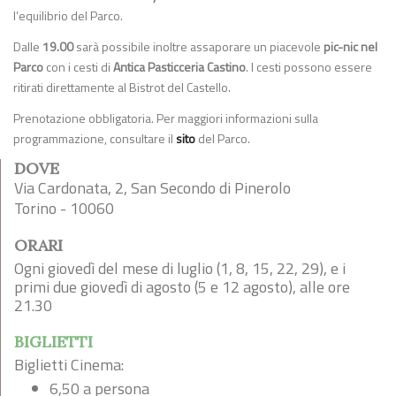
l’equilibrio del Parco.
Dalle
19.00
sarà possibile inoltre assaporare un piacevole
pic-nic nel
Parco
con i cesti di
Antica Pasticceria Castino
. I cesti possono essere
ritirati direttamente al Bistrot del Castello.
Prenotazione obbligatoria. Per maggiori informazioni sulla
programmazione, consultare il
sito
del Parco.
DOVE
Via Cardonata, 2, San Secondo di Pinerolo
Torino - 10060
ORARI
Ogni giovedì del mese di luglio (1, 8, 15, 22, 29), e i
primi due giovedì di agosto (5 e 12 agosto), alle ore
21.30
BIGLIETTI
Biglietti Cinema:
6,50 a persona