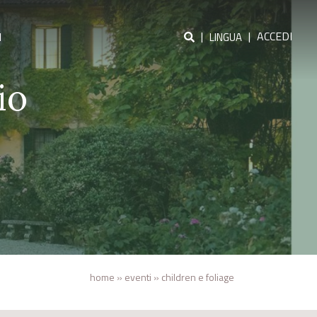
|
|
ACCEDI
I
LINGUA
io
home
»
eventi
»
children e foliage