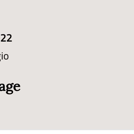
022
gio
iage