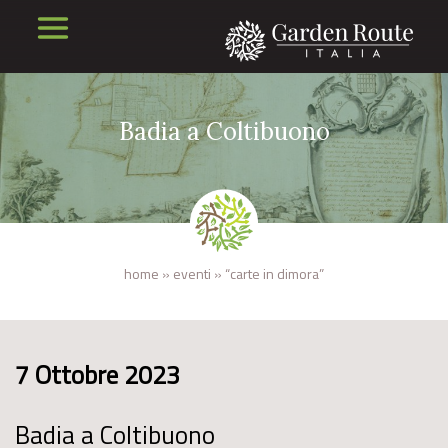
Badia a Coltibuono
home
»
eventi
»
“carte in dimora”
7 Ottobre 2023
Badia a Coltibuono