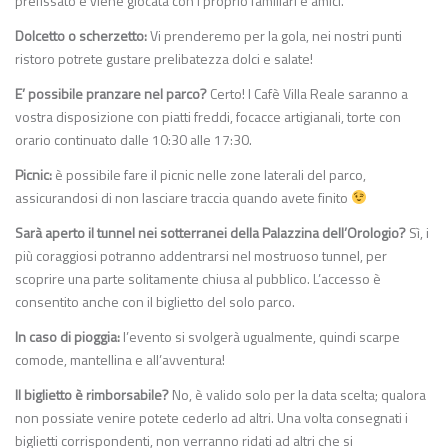
prefissato e viene giocata con i proprio familiari e amici.
Dolcetto o scherzetto:
Vi prenderemo per la gola, nei nostri punti
ristoro potrete gustare prelibatezza dolci e salate!
E’ possibile pranzare nel parco?
Certo! I Cafè Villa Reale saranno a
vostra disposizione con piatti freddi, focacce artigianali, torte con
orario continuato dalle 10:30 alle 17:30.
Picnic:
è possibile fare il picnic nelle zone laterali del parco,
assicurandosi di non lasciare traccia quando avete finito
Sarà aperto il tunnel nei sotterranei della Palazzina dell’Orologio?
Sì, i
più coraggiosi potranno addentrarsi nel mostruoso tunnel, per
scoprire una parte solitamente chiusa al pubblico. L’accesso è
consentito anche con il biglietto del solo parco.
In caso di pioggia:
l’evento si svolgerà ugualmente, quindi scarpe
comode, mantellina e all’avventura!
Il biglietto è rimborsabile?
No, è valido solo per la data scelta; qualora
non possiate venire potete cederlo ad altri. Una volta consegnati i
biglietti corrispondenti, non verranno ridati ad altri che si