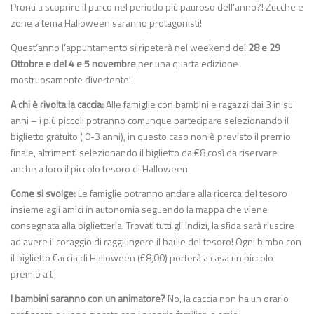
Pronti a scoprire il parco nel periodo più pauroso dell’anno?! Zucche e
zone a tema Halloween saranno protagonisti!
Quest’anno l’appuntamento si ripeterà nel weekend del
28 e 29
Ottobre e del 4 e 5 novembre
per una quarta edizione
mostruosamente divertente!
A chi è rivolta la caccia:
Alle famiglie con bambini e ragazzi dai 3 in su
anni – i più piccoli potranno comunque partecipare selezionando il
biglietto gratuito ( 0-3 anni), in questo caso non è previsto il premio
finale, altrimenti selezionando il biglietto da €8 così da riservare
anche a loro il piccolo tesoro di Halloween.
Come si svolge:
Le famiglie potranno andare alla ricerca del tesoro
insieme agli amici in autonomia seguendo la mappa che viene
consegnata alla biglietteria. Trovati tutti gli indizi, la sfida sarà riuscire
ad avere il coraggio di raggiungere il baule del tesoro! Ogni bimbo con
il biglietto Caccia di Halloween (€8,00) porterà a casa un piccolo
premio a t
I bambini saranno con un animatore?
No, la caccia non ha un orario