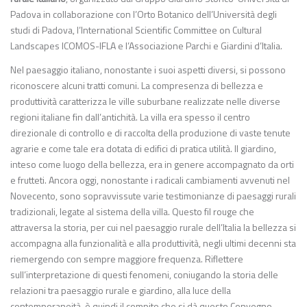
Padova in collaborazione con l’Orto Botanico dell’Università degli
studi di Padova, l’International Scientific Committee on Cultural
Landscapes ICOMOS-IFLA e l’Associazione Parchi e Giardini d’Italia.
Nel paesaggio italiano, nonostante i suoi aspetti diversi, si possono
riconoscere alcuni tratti comuni. La compresenza di bellezza e
produttività caratterizza le ville suburbane realizzate nelle diverse
regioni italiane fin dall’antichità. La villa era spesso il centro
direzionale di controllo e di raccolta della produzione di vaste tenute
agrarie e come tale era dotata di edifici di pratica utilità. Il giardino,
inteso come luogo della bellezza, era in genere accompagnato da orti
e frutteti. Ancora oggi, nonostante i radicali cambiamenti avvenuti nel
Novecento, sono sopravvissute varie testimonianze di paesaggi rurali
tradizionali, legate al sistema della villa. Questo fil rouge che
attraversa la storia, per cui nel paesaggio rurale dell’Italia la bellezza si
accompagna alla funzionalità e alla produttività, negli ultimi decenni sta
riemergendo con sempre maggiore frequenza. Riflettere
sull’interpretazione di questi fenomeni, coniugando la storia delle
relazioni tra paesaggio rurale e giardino, alla luce della
contemporaneità, è quindi il compito che si dà questo Convegno