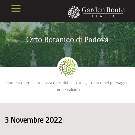
Orto Botanico di Padova
home
»
eventi
»
bellezza e produttività nel giardino e nel paesaggio
rurale italiano
3 Novembre 2022