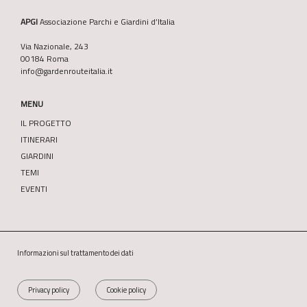
APGI
Associazione Parchi e Giardini d’Italia
Via Nazionale, 243
00184 Roma
info@gardenrouteitalia.it
MENU
IL PROGETTO
ITINERARI
GIARDINI
TEMI
EVENTI
Informazioni sul trattamento dei dati
Privacy policy
Cookie policy