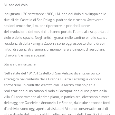
Museo del Volo
Inaugurato il 20 settembre 1980, il Museo del Volo si sviluppa nelle
due ali del Castello di San Pelagio, padronale e rustica. Attraverso
sezioni tematiche, il museo ripercorre le principali tappe
dell’evoluzione dei mezzi che hanno portato l’uomo alla scoperta del
cielo e dello spazio. Negli antichi granai, nelle cantine e nelle stanze
residenziali della Famiglia Zaborra sono oggi esposte storie di voli
mitici, di scienziati visionari, di mongolfiere e dirigibili, di aeroplani,
idrovolanti e mezzi spaziali.
Stanze dannunziane
Nell’estate del 1917, il Castello di San Pelagio diventa un punto
strategico nel contesto della Grande Guerra. La famiglia Zaborra
sottoscrive un contratto d’affitto con l’esercito italiano per la
realizzazione di un campo di volo e l’occupazione di una parte della
villa. Gli appartamenti al primo piano, in particolare, diventano dimora
del maggiore Gabriele d’Annunzio. Le Stanze, riallestite secondo fonti
d’archivio, sono oggi aperte ai visitatori. Vi sono conservati ricordi di
vita e di volo del poeta-soldato, oltre agli arredi della famiglia Zaborra.