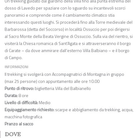
Un trekking guidato dal giardino della Villa fino alla punta estrema del
dosso di Lavedo per spaziare con lo sguardo su incantevoli scorci
panoramici e comprende come il cambiamento climatico stia
interessando questi luoghi. Si procederà fino alla Torre medievale del
Barbarossa (detta del Soccorso) in località Ossuccio per poi dirigersi
al Sacro Monte della Beata Vergine di Ossuccio. Sulla via del rientro, si
visiterà la Chiesa romanica di Sant’Agata e si attraverseranno il borgo
di Carate – da dove ammirare dall’esterno Villa Balbiano – e il borgo
di Campo.
INFORMAZIONI
Il trekking si svolgerà con Accompagnatrici di Montagna in gruppo
(max 25 persone) con appuntamento alle ore 10.00
Punto di ritrovo:
biglietteria Villa del Balbianello
Durata:
8 ore
Livello di difficoltà:
Medio
Equipaggiamento richiesto:
scarpe e abbigliamento da trekking, acqua,
macchina fotografica
Pranzo al sacco
DOVE