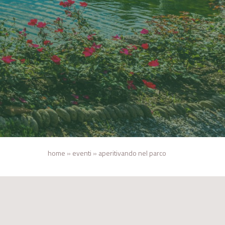
home
»
eventi
»
aperitivando nel parco