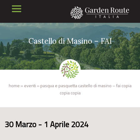
Castello di Masino – FAI
home
»
eventi
»
pasqua e pasquetta castello di masino – fai copia
copia copia
30 Marzo - 1 Aprile 2024