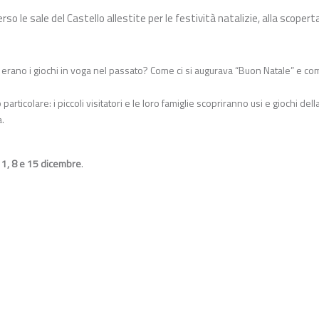
o le sale del Castello allestite per le festività natalizie, alla scoperta
li erano i giochi in voga nel passato? Come ci si augurava “Buon Natale” e co
articolare: i piccoli visitatori e le loro famiglie scopriranno usi e giochi dell
a.
 1, 8 e 15 dicembre
.