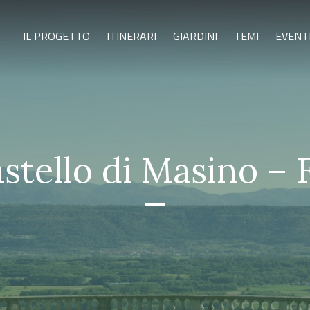
IL PROGETTO
ITINERARI
GIARDINI
TEMI
EVENT
stello di Masino – 