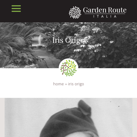
Iris Origo
home
»
iris origo