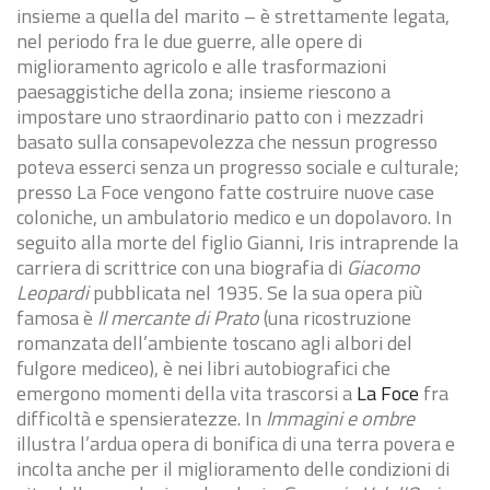
insieme a quella del marito – è strettamente legata,
nel periodo fra le due guerre, alle opere di
miglioramento agricolo e alle trasformazioni
paesaggistiche della zona; insieme riescono a
impostare uno straordinario patto con i mezzadri
basato sulla consapevolezza che nessun progresso
poteva esserci senza un progresso sociale e culturale;
presso La Foce vengono fatte costruire nuove case
coloniche, un ambulatorio medico e un dopolavoro. In
seguito alla morte del figlio Gianni, Iris intraprende la
carriera di scrittrice con una biografia di
Giacomo
Leopardi
pubblicata nel 1935. Se la sua opera più
famosa è
Il mercante di Prato
(una ricostruzione
romanzata dell’ambiente toscano agli albori del
fulgore mediceo), è nei libri autobiografici che
emergono momenti della vita trascorsi a
La Foce
fra
difficoltà e spensieratezze. In
Immagini e ombre
illustra l’ardua opera di bonifica di una terra povera e
incolta anche per il miglioramento delle condizioni di