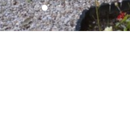
Contatti
Nel cuore di Roma, n
rovine, che fa da 
d’eccezione e te