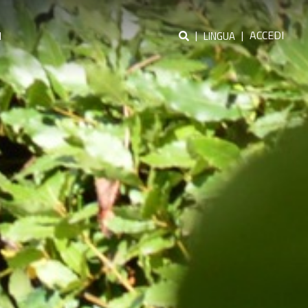
|
|
ACCEDI
I
LINGUA