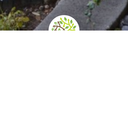
Orari e prezzi
Come arrivare
Servizi e Accessib
ascosto alla vista, si cela un prezioso giard
cornice a un fastoso palazzo che conserva un
stimonia la grandezza di una antica e nobile