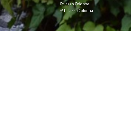
Palazzo Colonna
© Palazzo Colonna
home
»
giardini
»
palazzo colonna
ilità
Itinerari
ino, sorto su antiche
a collezione d’arte
 famiglia romana.