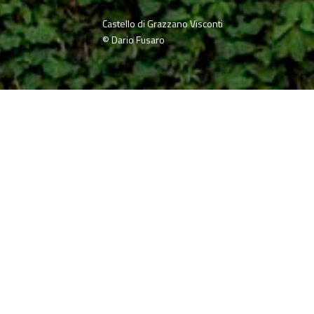
Castello di Grazzano Visconti
© Dario Fusaro
home
»
giardini
»
castello di grazzano visconti
ervizi e Accessibilità
deato ai primi del
in forme eclettiche,