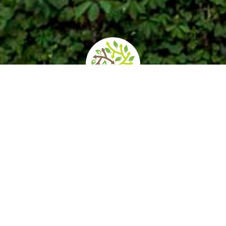
Orari e prezzi
Come arrivare
S
raccia il castello e il borgo di Grazzano, è i
Giuseppe Visconti di Modrone e realizzato 