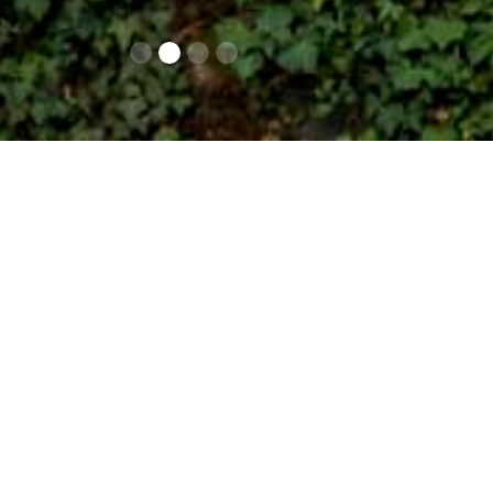
Contatti
Il parco, che abb
Novecento dal duca 