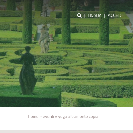
|
|
ACCEDI
I
LINGUA
home
»
eventi
»
yoga al tramonto copia