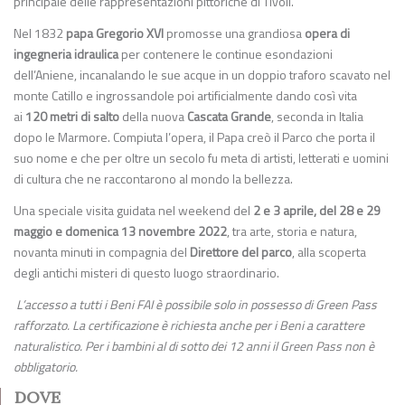
principale delle rappresentazioni pittoriche di Tivoli.
Nel 1832
papa Gregorio XVI
promosse una grandiosa
opera di
ingegneria idraulica
per contenere le continue esondazioni
dell’Aniene, incanalando le sue acque in un doppio traforo scavato nel
monte Catillo e ingrossandole poi artificialmente dando così vita
ai
120 metri di salto
della nuova
Cascata Grande
, seconda in Italia
dopo le Marmore. Compiuta l’opera, il Papa creò il Parco che porta il
suo nome e che per oltre un secolo fu meta di artisti, letterati e uomini
di cultura che ne raccontarono al mondo la bellezza.
Una speciale visita guidata nel weekend del
2 e 3 aprile, del 28 e 29
maggio e domenica 13 novembre 2022
, tra arte, storia e natura,
novanta minuti in compagnia del
Direttore del parco
, alla scoperta
degli antichi misteri di questo luogo straordinario.
L’accesso a tutti i Beni FAI è possibile solo in possesso di Green Pass
rafforzato. La certificazione è richiesta anche per i Beni a carattere
naturalistico. Per i bambini al di sotto dei 12 anni il Green Pass non è
obbligatorio.
DOVE