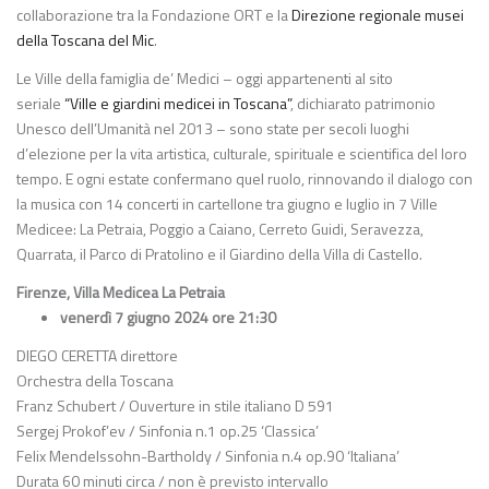
collaborazione tra la Fondazione ORT e la
Direzione regionale musei
della Toscana del Mic
.
Le Ville della famiglia de’ Medici – oggi appartenenti al sito
seriale
“Ville e giardini medicei in Toscana”
, dichiarato patrimonio
Unesco dell’Umanità nel 2013 – sono state per secoli luoghi
d’elezione per la vita artistica, culturale, spirituale e scientifica del loro
tempo. E ogni estate confermano quel ruolo, rinnovando il dialogo con
la musica con 14 concerti in cartellone tra giugno e luglio in 7 Ville
Medicee: La Petraia, Poggio a Caiano, Cerreto Guidi, Seravezza,
Quarrata, il Parco di Pratolino e il Giardino della Villa di Castello.
Firenze, Villa Medicea La Petraia
venerdì 7 giugno 2024 ore 21:30
DIEGO CERETTA
direttore
Orchestra della Toscana
Franz Schubert
/
Ouverture in stile italiano D 591
Sergej Prokof’ev
/
Sinfonia n.1 op.25 ‘Classica’
Felix Mendelssohn-Bartholdy
/
Sinfonia n.4 op.90 ‘Italiana’
Durata 60 minuti circa / non è previsto intervallo