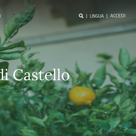
|
|
ACCEDI
I
LINGUA
di Castello