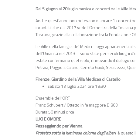
Dal 5 giugno al 20 luglio
musica e concerti nelle Ville M
Anche quest’anno non potevano mancare “i concerti nelle
incantati
, che dal 2017 vede l’
Orchestra della Toscana
p
Toscana
,
grazie alla collaborazione tra la Fondazione O
Le Ville della famiglia de’ Medici – oggi appartenenti al s
dell’Umanità nel 2013 – sono state per secoli luoghi d’elez
estate confermano quel ruolo, rinnovando il dialogo con l
Petraia, Poggio a Caiano, Cerreto Guidi, Seravezza, Quarrat
Firenze, Giardino della Villa Medicea di Castello
sabato 13 luglio 2024 ore 18:30
Ensemble dell’ORT
Franz Schubert
/
Ottetto in fa maggiore D 803
Durata 50 minuti circa
LUCI E OMBRE
Passeggiando per Vienna
Protetto sotto la luminosa chioma degli alberi
: è questo i