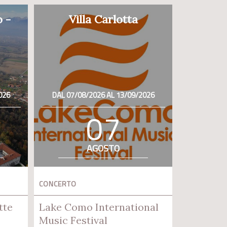
o -
Villa Carlotta
026
DAL 07/08/2026 AL 13/09/2026
07
AGOSTO
CONCERTO
tte
Lake Como International
Music Festival