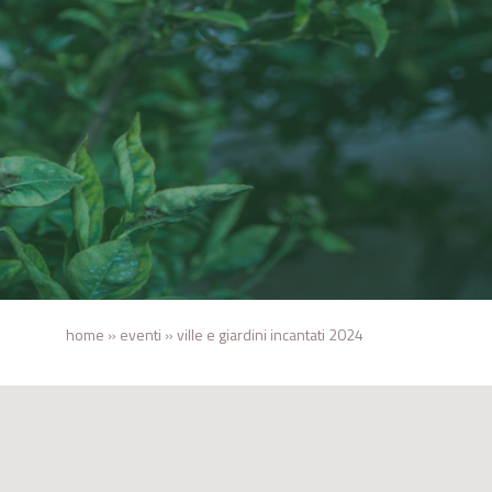
home
»
eventi
»
ville e giardini incantati 2024