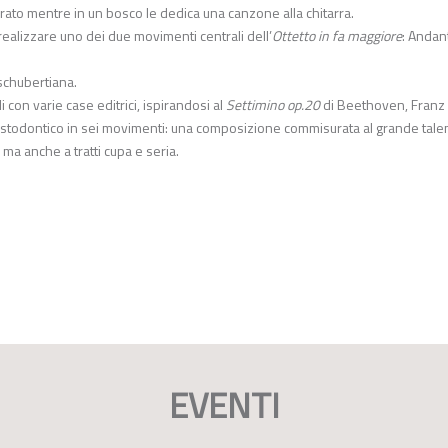
rato mentre in un bosco le dedica una canzone alla chitarra.
realizzare uno dei due movimenti centrali dell’
Ottetto in fa maggiore
: Andan
schubertiana.
i con varie case editrici, ispirandosi al
Settimino op.20
di Beethoven, Franz
astodontico in sei movimenti: una composizione commisurata al grande tale
ma anche a tratti cupa e seria.
EVENTI