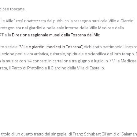
edicee toscane.
 Ville” così ribattezzata dal pubblico la rassegna musicale
Ville e Giardini
rotagonista nei giardini e nelle sale interne delle
Ville Medicee della
RT e la
Direzione regionale musei della Toscana del Mic
.
ito seriale
“Ville e giardini medicei in Toscana”
, dichiarato patrimonio Unesc
ione per la vita artistica, culturale, spirituale e scientifica del loro tempo. 
a musica con 14 concerti in cartellone tra giugno e luglio in 7 Ville Medicee
a, il Parco di Pratolino e il Giardino della Villa di Castello.
l titolo di un duetto tratto dal singspiel di Franz Schubert Gli amici di Salama