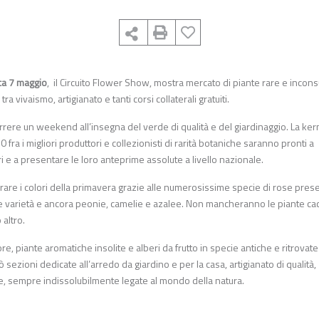
ca 7 maggio
, il Circuito Flower Show, mostra mercato di piante rare e incons
 vivaismo, artigianato e tanti corsi collaterali gratuiti.
correre un weekend all’insegna del verde di qualità e del giardinaggio. La k
 fra i migliori produttori e collezionisti di rarità botaniche saranno pronti a
ri e a presentare le loro anteprime assolute a livello nazionale.
are i colori della primavera grazie alle numerosissime specie di rose presen
sime varietà e ancora peonie, camelie e azalee. Non mancheranno le piante ca
altro.
ore, piante aromatiche insolite e alberi da frutto in specie antiche e ritrovate
ò sezioni dedicate all’arredo da giardino e per la casa, artigianato di qualità,
 sempre indissolubilmente legate al mondo della natura.