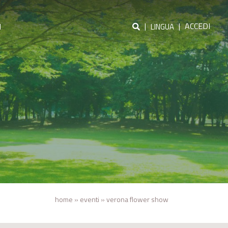
|
|
ACCEDI
I
LINGUA
home
»
eventi
»
verona flower show