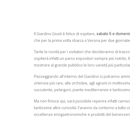
Il Giardino Giusti è felice di ospitare,
sabato 6 e domeni
che per la prima volta sbarca a Verona per due giornate tra
Tante le novità per i visitatori che decideranno di tras
ospiterà infatti un parco espositori sempre più nutrito, 60
mostrare al grande pubblico le loro varietà più particola
Passeggiando all’interno del Giardino si potranno ammir
ortensie più rare, alle orchidee, agli agrumi in moltis
succulente, pelargoni, piante mediterranee e tantissimo 
Ma non finisce qui, sarà possibile reperire infatti carniv
tantissime altre curiosità. Faranno da contorno a tutto ci
eccellenze enogastronomiche e prodotti del benessere,