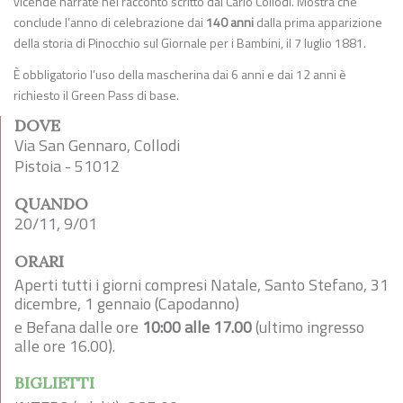
vicende narrate nel racconto scritto dal Carlo Collodi. Mostra che
conclude l’anno di celebrazione dai
140 anni
dalla prima apparizione
della storia di Pinocchio sul Giornale per i Bambini, il 7 luglio 1881.
È obbligatorio l’uso della mascherina dai 6 anni e dai 12 anni è
richiesto il Green Pass di base.
DOVE
Via San Gennaro, Collodi
Pistoia - 51012
QUANDO
20/11, 9/01
ORARI
Aperti tutti i giorni compresi Natale, Santo Stefano, 31
dicembre, 1 gennaio (Capodanno)
e Befana dalle ore
10:00 alle 17.00
(ultimo ingresso
alle ore 16.00).
BIGLIETTI