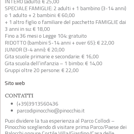
INTERO (adulti):
€ 25,00
SPECIALE FAMIGLIE: 2 adulti + 1 bambino (3-14 anni)
o 1 adulto + 2 bambini
:
€ 60,00
+ 1 altro figlio o familiare del pacchetto FAMIGLIE dai
3 anni in su:
€ 18,00
Fino a 36 mesi o Legge 104: gratuito
RIDOTTO (bambini 5-14 anni + over 65):
€ 22,00
JUNIOR (3-4 anni):
€ 20,00
Gita scuole primarie e secondarie:
€ 16,00
Gita scuola dell’infanzia – 1 bimbo:
€ 14,00
Gruppi oltre 20 persone:
€ 22,00
Sito web
CONTATTI
(+39)3913560436
parcodipinocchio@pinocchio.it
Puoi dividere la tua esperienza al Parco Collodi –
Pinocchio scegliendo di visitare prima Parco/Paese dei
Balocchi oppure Cortile Villa/Giardino/Casa delle