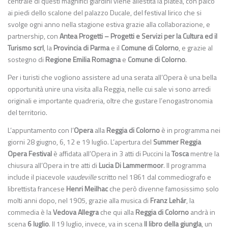
centrale di questi magnifici giardini viene allestita la platea, con palco
ai piedi dello scalone del palazzo Ducale, del festival lirico che si
svolge ogni anno nella stagione estiva grazie alla collaborazione, e
partnership, con
Antea Progetti – Progetti e Servizi per la Cultura ed il
Turismo scrl
, la
Provincia di Parma
e il
Comune di Colorno
, e grazie al
sostegno di
Regione Emilia Romagna
e
Comune di Colorno
.
Per i turisti che vogliono assistere ad una serata all’Opera è una bella
opportunità unire una visita alla Reggia, nelle cui sale vi sono arredi
originali e importante quadreria, oltre che gustare l’enogastronomia
del territorio.
L’appuntamento con l’
Opera
alla
Reggia di Colorno
è in programma nei
giorni 28 giugno, 6, 12 e 19 luglio. L’apertura del
Summer Reggia
Opera Festival
è affidata all’Opera in 3 atti di Puccini la
Tosca
mentre la
chiusura all’Opera in tre atti di
Lucia Di Lammermoor
. Il programma
include il piacevole
vaudeville
scritto nel 1861 dal commediografo e
librettista francese
Henri Meilhac
che però divenne famosissimo solo
molti anni dopo, nel 1905, grazie alla musica di
Franz Lehár
, la
commedia è la
Vedova Allegra
che qui alla
Reggia di Colorno
andrà in
scena
6 luglio
. Il 19 luglio, invece, va in scena
Il libro della giungla
, un