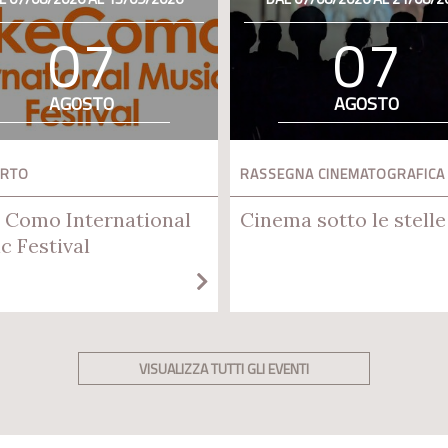
07
07
AGOSTO
AGOSTO
ERTO
RASSEGNA CINEMATOGRAFICA
 Como International
Cinema sotto le stelle
c Festival
VISUALIZZA TUTTI GLI EVENTI