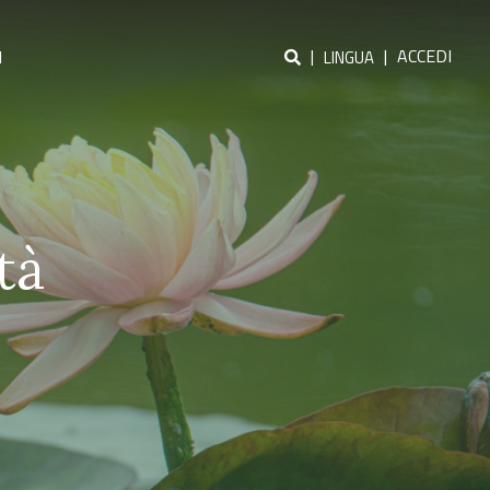
|
|
ACCEDI
I
LINGUA
tà