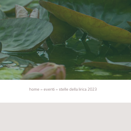
home
»
eventi
»
stelle della lirica 2023