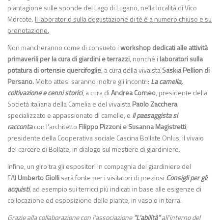
piantagione sulle sponde del Lago di Lugano, nella località di Vico
Morcote.
Il laboratorio sulla degustazione di tè è a numero chiuso e su
prenotazione.
Non mancheranno come di consueto i
workshop dedicati alle attività
primaverili
per la cura di giardini e terrazzi
, nonché i
laboratori sulla
potatura di ortensie quercifoglie
, a cura della vivaista
Saskia Pellion di
Persano.
Molto attesi saranno inoltre gli incontri:
La camelia,
coltivazione e cenni storici
, a cura di
Andrea Corneo
, presidente della
Società italiana della Camelia e del vivaista
Paolo Zacchera
,
specializzato e appassionato di camelie, e
Il paesaggista si
racconta
con l’architetto
Filippo Pizzoni e Susanna Magistretti
,
presidente della Cooperativa sociale Cascina Bollate Onlus, il vivaio
del carcere di Bollate, in dialogo sul mestiere di giardiniere.
Infine, un giro tra gli espositori in compagnia del giardiniere del
FAI
Umberto Giolli
sarà fonte per i visitatori di preziosi
Consigli per gli
acquisti
, ad esempio sui terricci più indicati in base alle esigenze di
collocazione ed esposizione delle piante, in vaso o in terra.
Grazie alla collaborazione con l’associazione
“L’abilità”
all’interno del