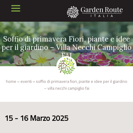
Soffio di primavera Fiori, piante e idee
per il giardino – Villa Necchi Campiglio
FAI
home
»
eventi
»
soffio di primavera fiori, piante e idee per il giardino
– villa necchi campiglio fai
15 - 16 Marzo 2025