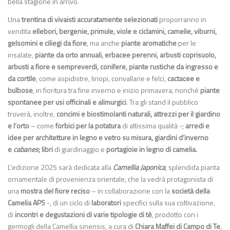
bella stagione in arrivo.
Una
trentina di vivaisti accuratamente selezionati
proporranno in
vendita
ellebori, bergenie, primule, viole e ciclamini, camelie, viburni,
gelsomini e ciliegi da fiore
, ma anche
piante aromatiche
per le
insalate,
piante da orto annuali, erbacee perenni, arbusti coprisuolo,
arbusti a fiore e sempreverdi, conifere, piante rustiche da ingresso e
da cortile
, come aspidistre, liriopi, convallarie e felci,
cactacee e
bulbose
, in fioritura tra fine inverno e inizio primavera, nonché
piante
spontanee per usi officinali e alimurgici
. Tra gli stand il pubblico
troverà, inoltre,
concimi e biostimolanti naturali, attrezzi per il giardino
e l’orto
– come
forbici per la potatura
di altissima qualità -;
arredi e
idee per architetture in legno e vetro su misura, giardini d’inverno
e
cabanes
; libri
di giardinaggio e
portagioie in legno di camelia.
L’edizione 2025 sarà dedicata alla
Camellia Japonica
, splendida pianta
ornamentale di provenienza orientale, che la vedrà protagonista di
una
mostra del fiore reciso
– in collaborazione con la
società della
Camelia APS
-, di un ciclo di
laboratori
specifici sulla sua coltivazione,
di
incontri e degustazioni di varie tipologie di tè
, prodotto con i
germogli della Camellia sinensis, a cura di
Chiara Maffei di Campo di Te
,