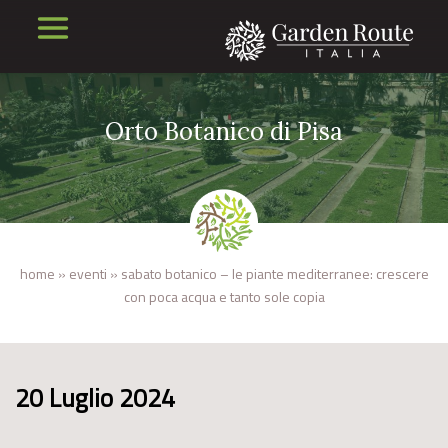
Orto Botanico di Pisa
home
»
eventi
»
sabato botanico – le piante mediterranee: crescere
con poca acqua e tanto sole copia
20 Luglio 2024