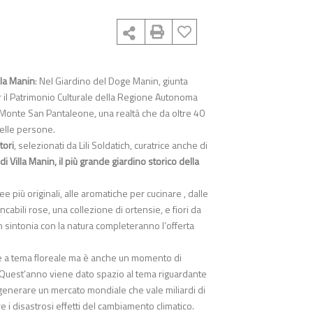
lla Manin
: Nel Giardino del Doge Manin, giunta
r il Patrimonio Culturale della Regione Autonoma
la Monte San Pantaleone, una realtà che da oltre 40
delle persone.
tori
, selezionati da Lili Soldatich, curatrice anche di
di Villa Manin, il più grande giardino storico della
cee più originali, alle aromatiche per cucinare , dalle
cabili rose, una collezione di ortensie, e fiori da
n sintonia con la natura completeranno l’offerta
e a tema floreale ma è anche un momento di
Quest’anno viene dato spazio al tema riguardante
 generare un mercato mondiale che vale miliardi di
re i disastrosi effetti del cambiamento climatico.