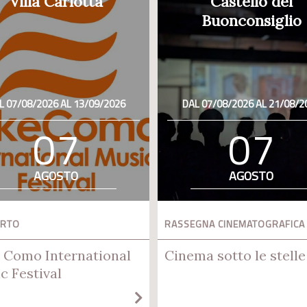
Villa Carlotta
Castello del
Buonconsiglio
L 07/08/2026 AL 13/09/2026
DAL 07/08/2026 AL 21/08/2
07
07
AGOSTO
AGOSTO
ERTO
RASSEGNA CINEMATOGRAFICA
 Como International
Cinema sotto le stelle
c Festival