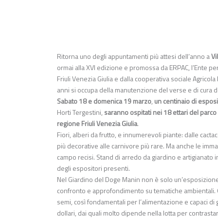
Ritorna uno degli appuntamenti più attesi dell’anno a
Vi
ormai alla XVI edizione e promossa da ERPAC, l’Ente pe
Friuli Venezia Giulia e dalla cooperativa sociale Agrico
anni si occupa della manutenzione del verse e di cura 
Sabato 18 e domenica 19 marzo
,
un centinaio di esposi
Horti Tergestini,
saranno ospitati nei 18 ettari del parco 
regione Friuli Venezia Giulia
.
Fiori, alberi da frutto, e innumerevoli piante: dalle cacta
più decorative alle carnivore più rare. Ma anche le imman
campo recisi. Stand di arredo da giardino e artigianato i
degli espositori presenti.
Nel Giardino del Doge Manin non è solo un’esposizion
confronto e approfondimento su tematiche ambientali. 
semi, così fondamentali per l’alimentazione e capaci di
dollari, dai quali molto dipende nella lotta per contrasta