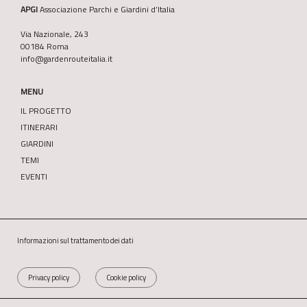
APGI
Associazione Parchi e Giardini d’Italia
Via Nazionale, 243
00184 Roma
info@gardenrouteitalia.it
MENU
IL PROGETTO
ITINERARI
GIARDINI
TEMI
EVENTI
Informazioni sul trattamento dei dati
Privacy policy
Cookie policy