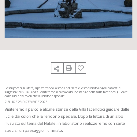
Lo stupore ci guiderà, ripercorrendo la storia del Natale, e scoprendo angoli nascosti e
suggestivi di Villa Panza. Visiteremo il parco e alcune stanze della Villa facendoci guidare
dalle luci e dai colori che la rendono speciale.
7-8-10 E 23 DICEMBRE 2023
Visiteremo il parco e alcune stanze della Villa facendoci guidare dalle
luci e dai colori che la rendono speciale. Dopo la lettura di un albo
illustrato sul tema del Natale, in laboratorio realizzeremo con carte
speciali un paesaggio illuminato.